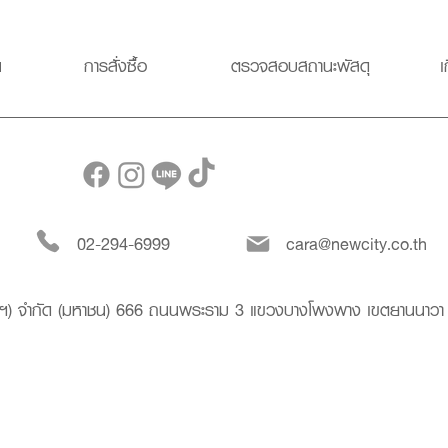
น
การสั่งซื้อ
ตรวจสอบสถานะพัสดุ
เ
02-294-6999
cara@newcity.co.th
งเทพฯ) จำกัด (มหาชน) 666 ถนนพระราม 3 แขวงบางโพงพาง เขตยานนาว