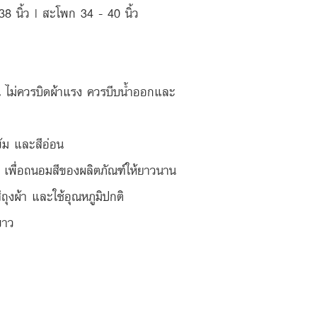
 นิ้ว | สะโพก 34 - 40 นิ้ว
น ไม่ควรบิดผ้าแรง ควรบีบน้ำออกและ
ข้ม และสีอ่อน
 เพื่อถนอมสีของผลิตภัณฑ์ให้ยาวนาน
่ถุงผ้า และใช้อุณหภูมิปกติ
ขาว