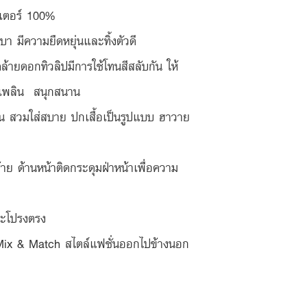
สเตอร์ 100% 
เบา มีความยืดหยุ่นและทิ้งตัวดี
้ายดอกทิวลิปมีการใช้โทนสีสลับกัน ให้
เพลิน  สนุกสนาน
ั้น สวมใส่สบาย ปกเสื้อเป็นรูปแบบ ฮาวาย
ซ้าย ด้านหน้าติดกระดุมฝ่าหน้าเพื่อความ
ระโปรงตรง
 Mix & Match สไตล์แฟชั่นออกไปข้างนอก