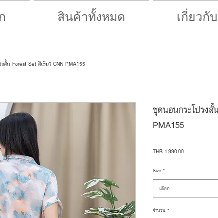
ก
สินค้าทั้งหมด
เกี่ยวกั
งสั้น Forest Set สีเขียว CNN-PMA155
ชุดนอนกระโปรงสั้
PMA155
ราคา
THB 1,990.00
Size
*
เลือก
จำนวน
*